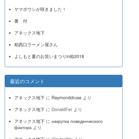
ヤマボウシが咲きました！
番 付
アネックス地下
柏西口ラーメン屋さん
よしもと夏のお笑いまつりin柏2018
最近のコメント
アネックス地下
に
Raymonddruse
より
アネックス地下
に
DonaldFer
より
アネックス地下
に
накрутка поведенческого
фактора
より
アネックス地下
に
ClaytonNix
より