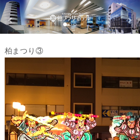
Previous
Nex
柏まつり③