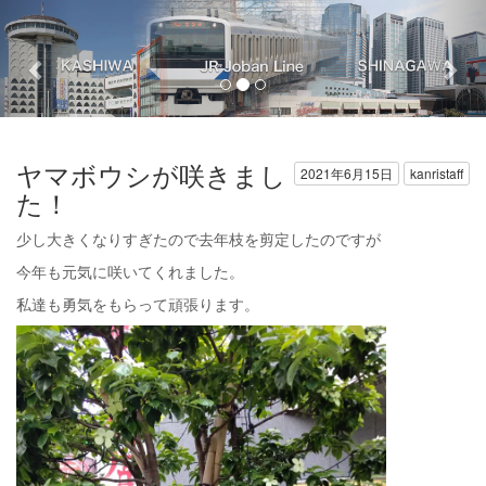
Previous
Nex
ヤマボウシが咲きまし
2021年6月15日
kanristaff
た！
少し大きくなりすぎたので去年枝を剪定したのですが
今年も元気に咲いてくれました。
私達も勇気をもらって頑張ります。