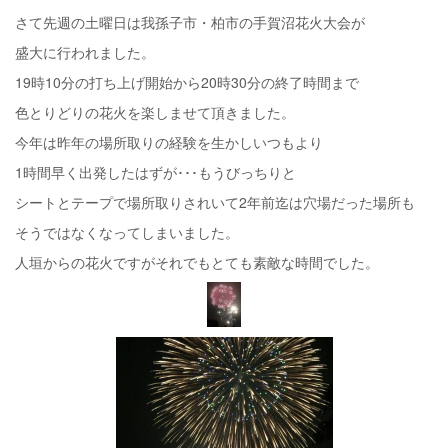
さて先週の土曜日は我孫子市・柏市の手賀沼花火大会が
盛大に行われました。
19時10分の打ち上げ開始から20時30分の終了時間まで
色とりどりの花火を楽しませて頂きました。
今年は昨年の場所取りの経験を生かしいつもより
1時間早く出発したはずが･･･もうびっちりと
シートとテープで場所取りされいて2年前迄は穴場だった場所も
そうではなくなってしまいました。
人垣からの花火ですがそれでもとても素敵な時間でした。